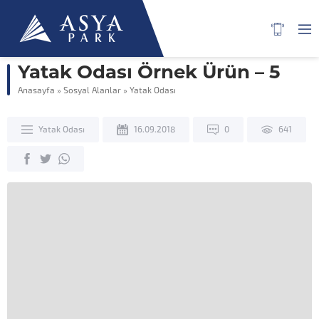
Yatak Odası Örnek Ürün – 5
Anasayfa
»
Sosyal Alanlar
»
Yatak Odası
Yatak Odası
16.09.2018
0
641