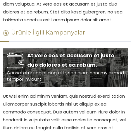
diam voluptua. At vero eos et accusam et justo duo
dolores et ea rebum. Stet clita kasd gubergren, no sea
takimata sanctus est Lorem ipsum dolor sit amet.
Ürünle İlgili Kampanyalar
At vero eos et accusam et justo
duo dolores et ea rebum.
Consetetur sadipscing elitr, sed diam nonumy eirmod
tempor invidunt.
Ut wisi enim ad minim veniam, quis nostrud exerci tation
ullamcorper suscipit lobortis nisl ut aliquip ex ea
commodo consequat. Duis autem vel eum iriure dolor in
hendrerit in vulputate velit esse molestie consequat, vel
illum dolore eu feugiat nulla facilisis at vero eros et