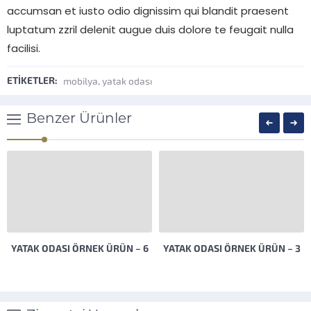
accumsan et iusto odio dignissim qui blandit praesent
luptatum zzril delenit augue duis dolore te feugait nulla
facilisi.
ETİKETLER:
mobilya
,
yatak odası
Benzer Ürünler
YATAK ODASI ÖRNEK ÜRÜN – 6
YATAK ODASI ÖRNEK ÜRÜN – 3